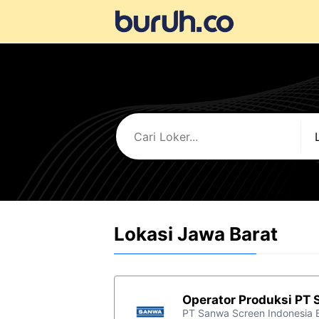
Langsung
ke
isi
Lokasi Jawa Barat
Operator Produksi PT
PT Sanwa Screen Indonesia