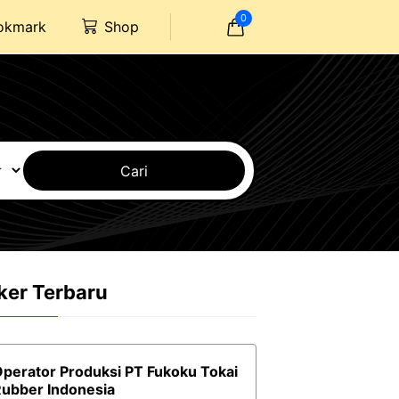
0
okmark
Shop
Cari
ker Terbaru
perator Produksi PT Fukoku Tokai
ubber Indonesia