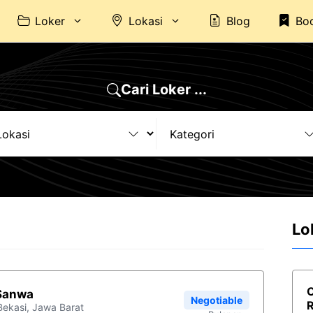
Loker
Lokasi
Blog
Bo
Cari Loker ...
Lo
O
 Sanwa
Negotiable
R
Bekasi
,
Jawa Barat