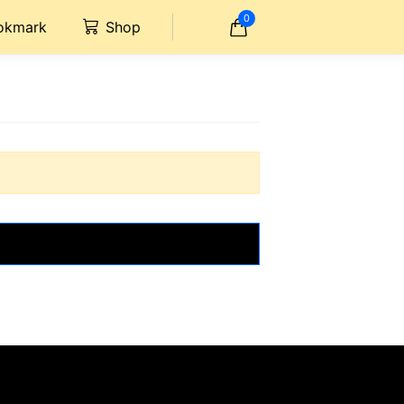
0
okmark
Shop