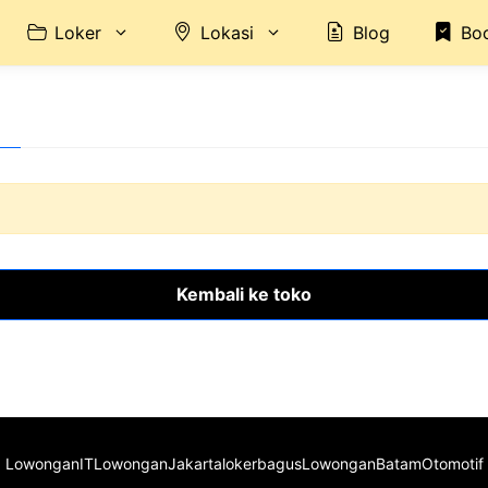
Loker
Lokasi
Blog
Bo
Kembali ke toko
LowonganIT
LowonganJakarta
lokerbagus
LowonganBatam
Otomotif