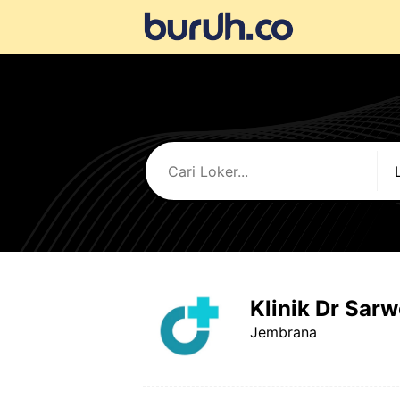
Langsung
ke
isi
Klinik Dr Sar
Jembrana