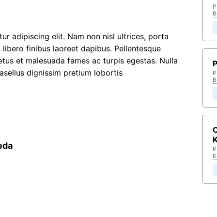
P
B
r adipiscing elit. Nam non nisl ultrices, porta
is libero finibus laoreet dapibus. Pellentesque
netus et malesuada fames ac turpis egestas. Nulla
P
hasellus dignissim pretium lobortis
P
B
O
eda
P
K