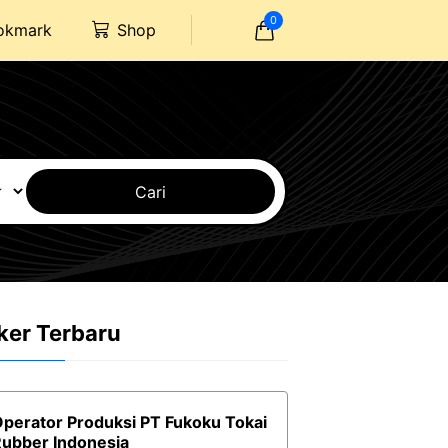
0
okmark
Shop
Cari
ker Terbaru
perator Produksi PT Fukoku Tokai
ubber Indonesia