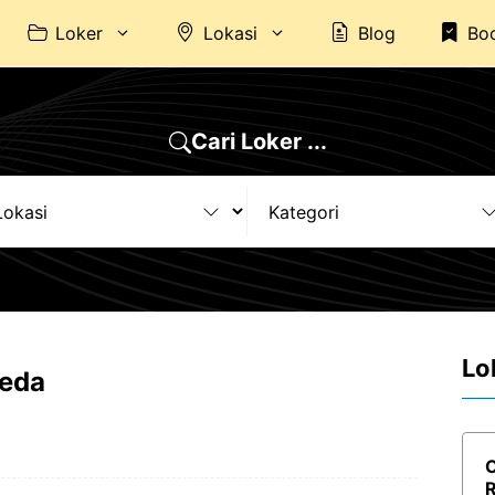
Loker
Lokasi
Blog
Bo
Cari Loker ...
Lo
weda
O
R