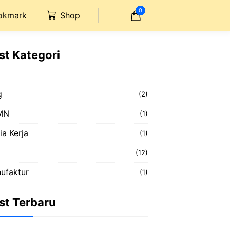
0
okmark
Shop
st Kategori
g
(2)
MN
(1)
ia Kerja
(1)
(12)
ufaktur
(1)
st Terbaru