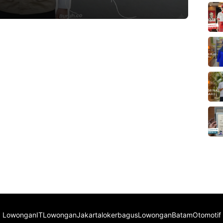
an
LowonganIT
LowonganJakarta
lokerbagus
LowonganBatam
Otomotif