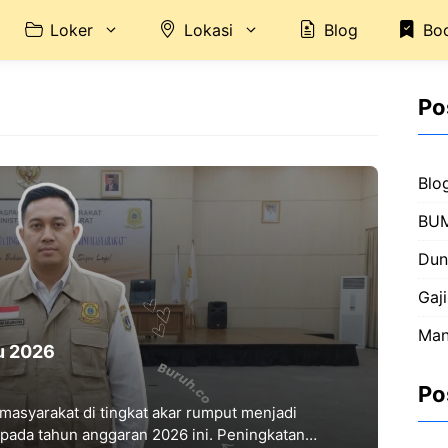
Loker
Lokasi
Blog
Bo
Po
Blo
BU
Dun
Gaji
Man
u 2026
Po
 masyarakat di tingkat akar rumput menjadi
 pada tahun anggaran 2026 ini. Peningkatan