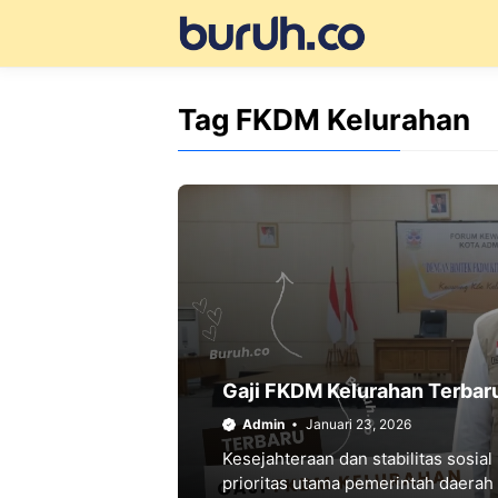
Langsung
ke
isi
Tag FKDM Kelurahan
Gaji FKDM Kelurahan Terbar
Admin
Januari 23, 2026
Kesejahteraan dan stabilitas sosial
prioritas utama pemerintah daerah