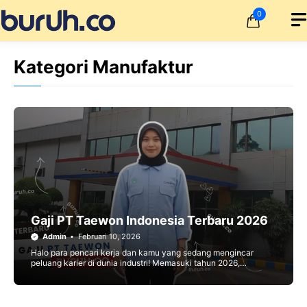
Langsung
0
ke
isi
Kategori Manufaktur
Gaji PT Taewon Indonesia Terbaru 2026
Admin
Februari 10, 2026
Halo para pencari kerja dan kamu yang sedang mengincar
peluang karier di dunia industri! Memasuki tahun 2026,
persaingan di dunia kerja semakin ketat, namun sektor