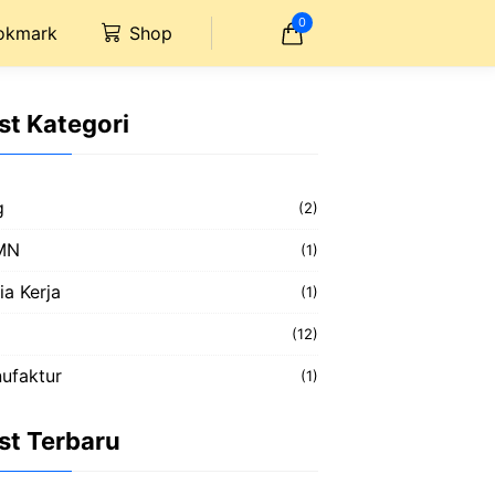
0
okmark
Shop
st Kategori
g
(2)
MN
(1)
ia Kerja
(1)
(12)
ufaktur
(1)
st Terbaru