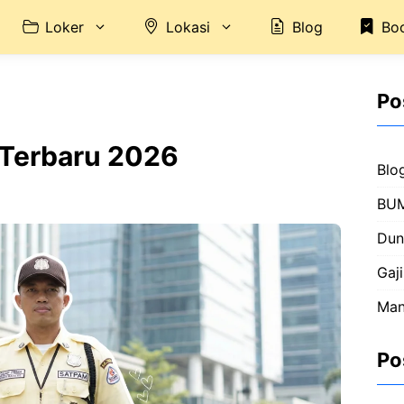
Loker
Lokasi
Blog
Bo
Po
p Terbaru 2026
Blo
BU
Dun
Gaji
Man
Po