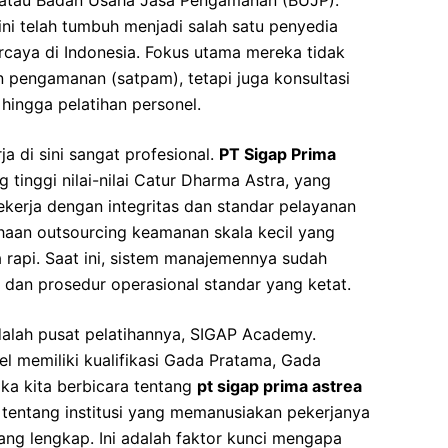
 atau Badan Usaha Jasa Pengamanan (BUJP).
ini telah tumbuh menjadi salah satu penyedia
rcaya di Indonesia. Fokus utama mereka tidak
 pengamanan (satpam), tetapi juga konsultasi
hingga pelatihan personel.
a di sini sangat profesional.
PT Sigap Prima
 tinggi nilai-nilai Catur Dharma Astra, yang
ekerja dengan integritas dan standar pelayanan
haan outsourcing keamanan skala kecil yang
rapi. Saat ini, sistem manajemennya sudah
h dan prosedur operasional standar yang ketat.
dalah pusat pelatihannya,
SIGAP Academy
.
nel memiliki kualifikasi Gada Pratama, Gada
ka kita berbicara tentang
pt sigap prima astrea
 tentang institusi yang memanusiakan pekerjanya
yang lengkap. Ini adalah faktor kunci mengapa